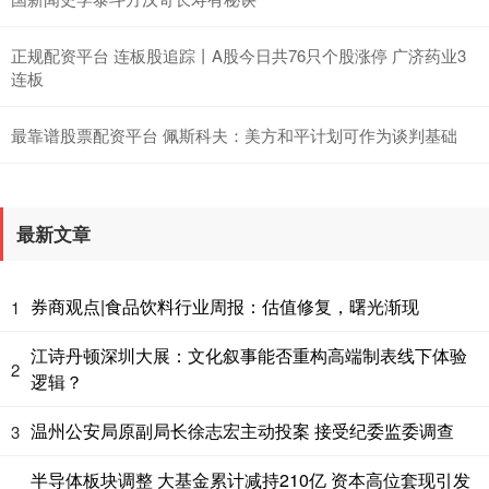
正规配资平台 连板股追踪丨A股今日共76只个股涨停 广济药业3
连板
最靠谱股票配资平台 佩斯科夫：美方和平计划可作为谈判基础
最新文章
券商观点|食品饮料行业周报：估值修复，曙光渐现
1
江诗丹顿深圳大展：文化叙事能否重构高端制表线下体验
2
逻辑？
温州公安局原副局长徐志宏主动投案 接受纪委监委调查
3
半导体板块调整 大基金累计减持210亿 资本高位套现引发