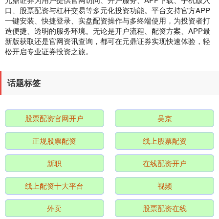
口、股票配资与杠杆交易等多元化投资功能。平台支持官方APP
一键安装、快捷登录、实盘配资操作与多终端使用，为投资者打
造便捷、透明的服务环境。无论是开户流程、配资方案、APP最
新版获取还是官网资讯查询，都可在元鼎证券实现快速体验，轻
松开启专业证券投资之旅。
话题标签
股票配资官网开户
吴京
正规股票配资
线上股票配资
新职
在线配资开户
线上配资十大平台
视频
外卖
股票配资在线