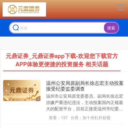
搜索
元鼎证券_元鼎证券app下载-欢迎您下载官方
APP体验更便捷的投资服务 相关话题
温州公安局原副局长徐志宏主动投案
接受纪委监委调查
温州市公安局原党委委员、副局长徐志宏
涉嫌严重违纪违法，主动投案国内正规最
大的配资平台，目前正接受温州市纪委监
委纪律审查和监察调查。....
查看：
137
分类：
加十倍杠杆炒股