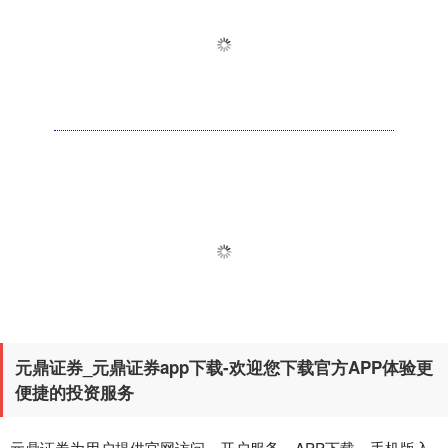
元鼎证券_元鼎证券app下载-欢迎您下载官方APP体验更
便捷的投资服务
元鼎证券为用户提供官网访问、开户服务、APP下载、手机版入