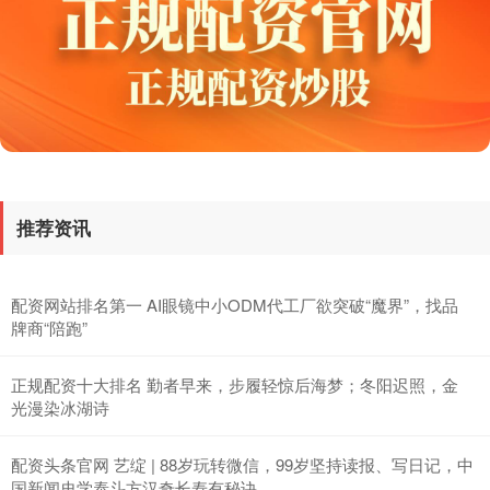
国债指数
229.75
+0.06
+0.03%
推荐资讯
配资网站排名第一 AI眼镜中小ODM代工厂欲突破“魔界”，找品
牌商“陪跑”
正规配资十大排名 勤者早来，步履轻惊后海梦；冬阳迟照，金
期指IC0
7814.40
-40.80
-0.52%
光漫染冰湖诗
配资头条官网 艺绽 | 88岁玩转微信，99岁坚持读报、写日记，中
国新闻史学泰斗方汉奇长寿有秘诀