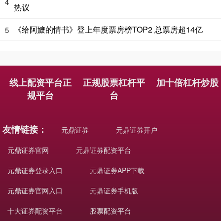
4
热议
《给阿嬷的情书》登上年度票房榜TOP2 总票房超14亿
5
线上配资平台正
正规股票杠杆平
加十倍杠杆炒股
规平台
台
友情链接：
元鼎证券
元鼎证券开户
元鼎证券官网
元鼎证券配资平台
元鼎证券登录入口
元鼎证券APP下载
元鼎证券官网入口
元鼎证券手机版
十大证券配资平台
股票配资平台