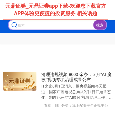
元鼎证券_元鼎证券app下载-欢迎您下载官方
APP体验更便捷的投资服务 相关话题
搜索
北证50
1125.45
-8.79
-0.78%
清理违规视频 8000 余条，5 月“AI 魔
改”视频专项治理成果公布
创业板指
3485.44
-77.68
-2.18%
IT之家6月1日消息，据央视新闻今天报
道，国家广播电视总局从2月1日开始常态
化、制度化开展“AI魔改”视频治理工作，进
一步巩固今年1月的专项治理工作。 据报
查看：
68
分类：
线上配资平台正规平台
道，....