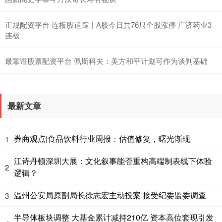
正规配资平台 连板股追踪丨A股今日共76只个股涨停 广济药业3
连板
最靠谱股票配资平台 佩斯科夫：美方和平计划可作为谈判基础
最新文章
券商观点|食品饮料行业周报：估值修复，曙光渐现
1
江诗丹顿深圳大展：文化叙事能否重构高端制表线下体验
2
逻辑？
温州公安局原副局长徐志宏主动投案 接受纪委监委调查
3
半导体板块调整 大基金累计减持210亿 资本高位套现引发