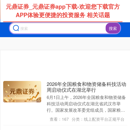
元鼎证券_元鼎证券app下载-欢迎您下载官方
北证50
1134.24
+11.37
+1.01%
APP体验更便捷的投资服务 相关话题
搜索
创业板指
3563.12
+47.56
+1.35%
2026年全国粮食和物资储备科技活动
周启动仪式在湖北举行
6月1日上午，2026年全国粮食和物资储备
科技活动周启动仪式在湖北省武汉市举
行。国家发展改革委党组成员，国家粮食
和物资储备局党组书记、局长刘焕鑫出席
查看：
167
分类：
线上配资平台正规平台
启动仪式并讲....
基金指数
7242.10
+12.30
+0.17%