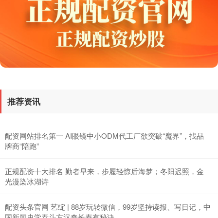
国债指数
229.69
+0.10
+0.04%
推荐资讯
期指IC0
7877.80
+164.40
+2.13%
配资网站排名第一 AI眼镜中小ODM代工厂欲突破“魔界”，找品
牌商“陪跑”
正规配资十大排名 勤者早来，步履轻惊后海梦；冬阳迟照，金
光漫染冰湖诗
配资头条官网 艺绽 | 88岁玩转微信，99岁坚持读报、写日记，中
国新闻史学泰斗方汉奇长寿有秘诀