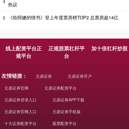
4
热议
《给阿嬷的情书》登上年度票房榜TOP2 总票房超14亿
5
线上配资平台正
正规股票杠杆平
加十倍杠杆炒股
规平台
台
友情链接：
元鼎证券
元鼎证券开户
元鼎证券官网
元鼎证券配资平台
元鼎证券登录入口
元鼎证券APP下载
元鼎证券官网入口
元鼎证券手机版
十大证券配资平台
股票配资平台