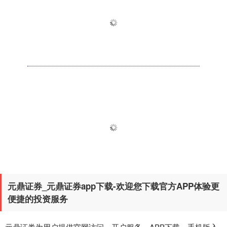
元鼎证券_元鼎证券app下载-欢迎您下载官方APP体验更
便捷的投资服务
元鼎证券为用户提供官网访问、开户服务、APP下载、手机版入