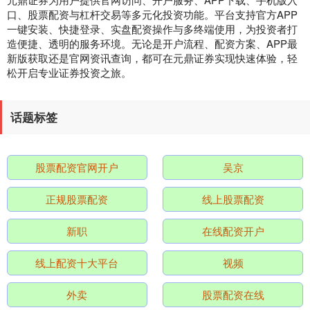
口、股票配资与杠杆交易等多元化投资功能。平台支持官方APP
一键安装、快捷登录、实盘配资操作与多终端使用，为投资者打
造便捷、透明的服务环境。无论是开户流程、配资方案、APP最
新版获取还是官网资讯查询，都可在元鼎证券实现快速体验，轻
松开启专业证券投资之旅。
话题标签
股票配资官网开户
吴京
正规股票配资
线上股票配资
新职
在线配资开户
线上配资十大平台
视频
外卖
股票配资在线