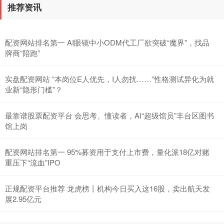
推荐资讯
配资网站排名第一 AI眼镜中小ODM代工厂欲突破“魔界”，找品
牌商“陪跑”
实盘配资网站 “本岗位E人优先，I人勿扰……”性格测试异化为就
业新“隐形门槛”？
最靠谱股票配资平台 会思考、懂读者，AI“超级馆员”丰台区图书
馆上岗
配资网站排名第一 95%募资用于支付上市费，量化派18亿对赌
重压下“流血”IPO
正规配资平台推荐 龙虎榜丨机构今日买入这16股，卖出航天发
展2.95亿元