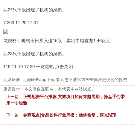
深证成指
14110.12
-34.08
-0.24%
共27只个股出现了机构的身影。
7 200 11-20 17:31
龙虎榜丨机构今日买入这15股，卖出中电鑫龙1.46亿元
共28只个股出现了机构的身影。
119 11-19 17:29 一财最热 点击关闭
沪深300
4651.31
-6.85
-0.15%
元鼎证券_元鼎证券app下载-欢迎您下载官方APP体验更便捷的投资
服务提示：本文来自互联网，不代表本网站观点。
上一篇：
正规配资平台推荐 文旅项目如何穿越周期，操盘手们带
来一手经验
下一篇：
券商观点|食品饮料行业周报：估值修复，曙光渐现
北证50
1122.88
+3.42
+0.30%